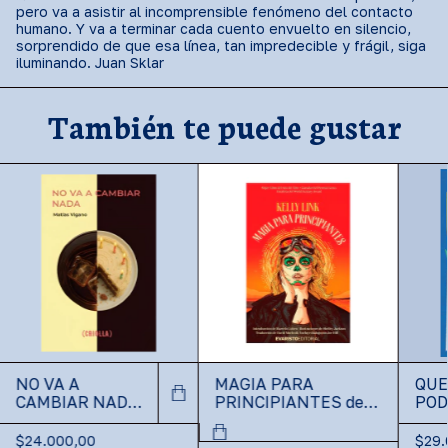
pero va a asistir al incomprensible fenómeno del contacto
humano. Y va a terminar cada cuento envuelto en silencio,
sorprendido de que esa línea, tan impredecible y frágil, siga
iluminando. Juan Sklar
También te puede gustar
NO VA A
MAGIA PARA
QUE
CAMBIAR NADA
PRINCIPIANTES de
POD
de Matías
Kelly Link
Sal
Vigano
$24.000,00
$29.