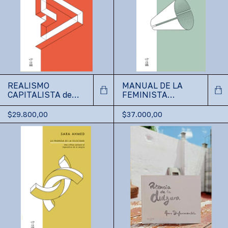
REALISMO
MANUAL DE LA
CAPITALISTA de
FEMINISTA
Mark Fisher
AGUAFIESTAS de
Sara Ahmed
$29.800,00
$37.000,00