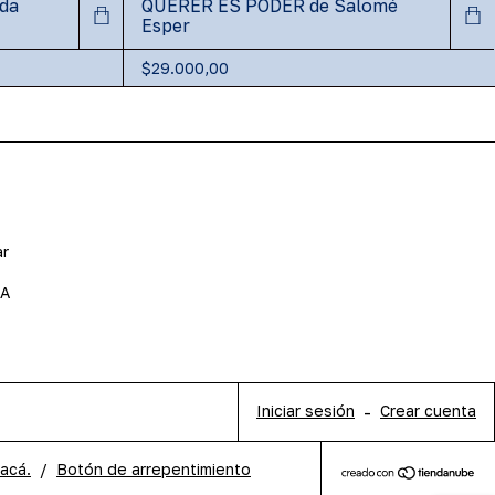
da
QUERER ES PODER de Salomé
Esper
$29.000,00
ar
BA
Iniciar sesión
-
Crear cuenta
 acá.
/
Botón de arrepentimiento