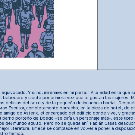
equivocado. Y si no, mírenme: en mi pieza.” A la edad en la que s
bebedero y siente por primera vez que le gustan las mujeres. Má
n las delicias del sexo y de la pequeña delincuencia barrial. Desp
 Gran Escritor, completamente borracho, en la pieza de hotel, de 
amigo de Ásterix, el encargado del edificio donde vive, y graci
el barrio porteño de Boedo –se diría un personaje más-, este libro
etos del mundo adulto. Pero no se queda ahí. Fabián Casas descubre
mejor literatura. Emecé se complace en volver a poner a disposici
stro tiempo.