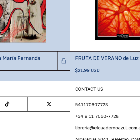
 María Fernanda
FRUTA DE VERANO de Luz 
$21.99 USD
CONTACT US
541170607728
+54 9 11 7060-7728
libreria@elcuadernoazul.com.
Nicaragua 5041, Palermo, CA