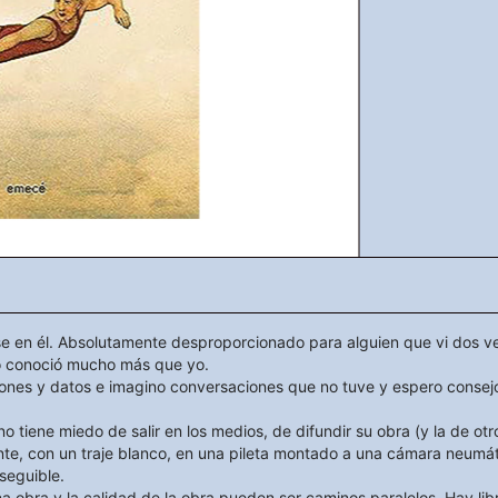
se en él. Absolutamente desproporcionado para alguien que vi dos vec
lo conoció mucho más que yo.
nes y datos e imagino conversaciones que no tuve y espero consejos
no tiene miedo de salir en los medios, de difundir su obra (y la de ot
nte, con un traje blanco, en una pileta montado a una cámara neumát
seguible.
 una obra y la calidad de la obra pueden ser caminos paralelos. Hay 