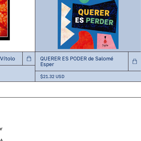
Vítolo
QUERER ES PODER de Salomé
Esper
$21.32 USD
ar
BA