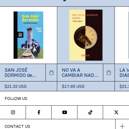
SAN JOSÉ
NO VA A
LA 
DORMIDO de
CAMBIAR NADA
DIAB
José Ignacio
de Matías
Rom
Scasserra
Vigano
Tam
$21.32 USD
$17.65 USD
$21.
FOLLOW US
CONTACT US