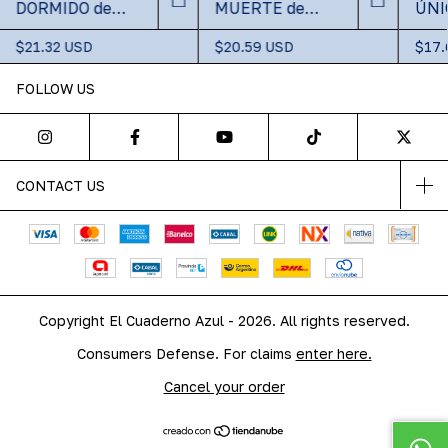
DORMIDO de
MUERTE de
ÚNI
José Ignacio
Griselda
Patr
Scasserra
Gambaro
$21.32 USD
$20.59 USD
$17.
FOLLOW US
CONTACT US
Copyright El Cuaderno Azul - 2026. All rights reserved.
Consumers Defense. For claims
enter here.
Cancel your order