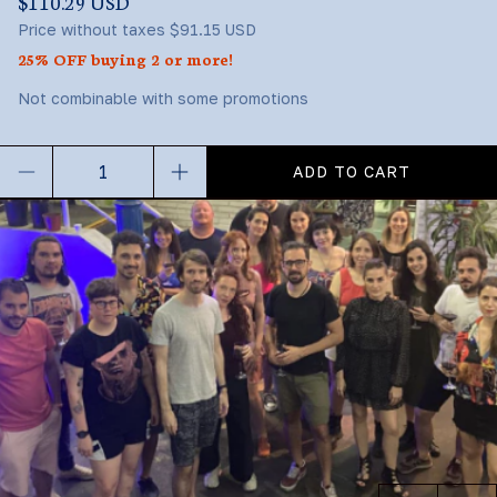
$110.29 USD
Price without taxes
$91.15 USD
25% OFF buying 2 or more!
Not combinable with some promotions