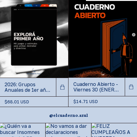
Cuaderno Abierto -
2026: Grupos
Viernes 30 (ENERO)
Anuales de 1er año
de 19 a 21hs -
Exploración
(copia)
$14.71 USD
$68.01 USD
@elcuaderno.azul