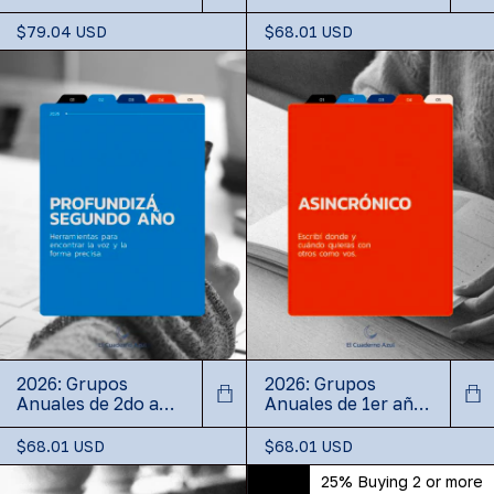
$79.04 USD
$68.01 USD
2026: Grupos
2026: Grupos
Anuales de 2do año
Anuales de 1er año
Profundización
Exploración -
(copia)
$68.01 USD
$68.01 USD
25%
Buying 2 or more