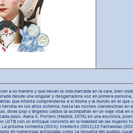
en a su manera y que llevan la vida marcada en la cara, bien visib
arrada desde una singular y desgarradora voz en primera persona
itar, que intenta comprenderse a sí misma y al mundo en el que vi
la heroína en los años ochenta, hasta las noches clandestinas en
is, divas pop y ángeles caídos la acompañan en un viaje vital en el
 cada paso. Alana S. Portero (Madrid, 1978) es una escritora, poe
mo LGTB con un enfoque concreto en la realidad de las mujeres tra
 La próxima tormenta (2014); Irredento (2011);12 Fantasmas (201
mismo en numerosas antologías como La revuelta del pueblo cucar