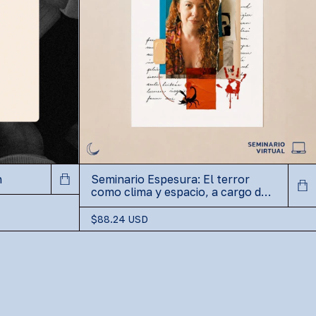
Seminario Espesura: El terror
n
como clima y espacio, a cargo de
Agustina Zabaljáuregui - Jueves
de octubre - (copia)
$88.24 USD