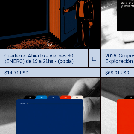
Cuaderno Abierto - Viernes 30
2026: Grupo
(ENERO) de 19 a 21hs - (copia)
Exploración
$14.71 USD
$68.01 USD